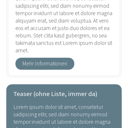
sadipscing elitr, sed diam nonumy eirmod
tempor invidunt ut labore et dolore magna
aliquyam erat, sed diam voluptua. At vero
eos et accusam et justo duo dolores et ea
rebum. Stet clita kasd gubergren, no sea
takimata sanctus est Lorem ipsum dolor sit
amet.
Mehr Informationen
Teaser (ohne Liste, immer da)
Lorem ipsum dolor sit amet, consetetur
sadipscing elitr, sed diam nonumy eirmod
tempor invidunt ut labore et dolore magna