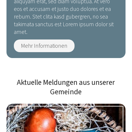
aliquyam erat, sed diam voluptua. At vero
eos et accusam et justo duo dolores et ea
rebum. Stet clita kasd gubergren, no sea
takimata sanctus est Lorem ipsum dolor sit
amet.
Mehr Informationen
Aktuelle Meldungen aus unserer
Gemeinde