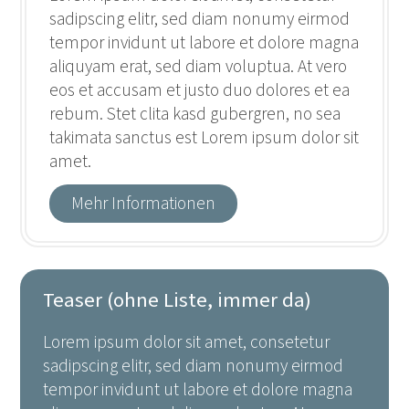
sadipscing elitr, sed diam nonumy eirmod
tempor invidunt ut labore et dolore magna
aliquyam erat, sed diam voluptua. At vero
eos et accusam et justo duo dolores et ea
rebum. Stet clita kasd gubergren, no sea
takimata sanctus est Lorem ipsum dolor sit
amet.
Mehr Informationen
Teaser (ohne Liste, immer da)
Lorem ipsum dolor sit amet, consetetur
sadipscing elitr, sed diam nonumy eirmod
tempor invidunt ut labore et dolore magna