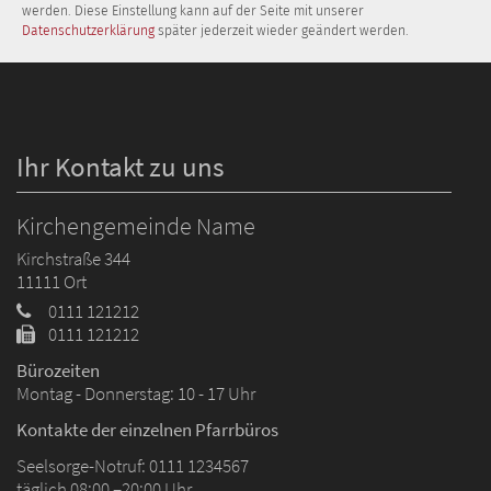
werden. Diese Einstellung kann auf der Seite mit unserer
Datenschutzerklärung
später jederzeit wieder geändert werden.
Ihr Kontakt zu uns
Kirchengemeinde Name
Kirchstraße 344
11111
Ort
0111 121212
0111 121212
Bürozeiten
Montag - Donnerstag: 10 - 17 Uhr
Kontakte der einzelnen Pfarrbüros
Seelsorge-Notruf: 0111 1234567
täglich 08:00 –20:00 Uhr