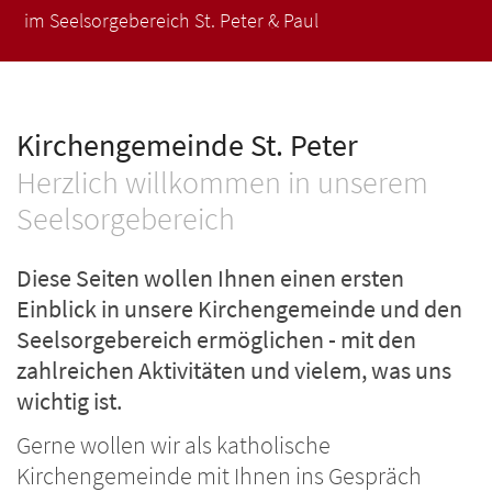
im Seelsorgebereich St. Peter & Paul
im Seelsorgebereich St. Peter & Paul
im Seelsorgebereich St. Peter & Paul
im Seelsorgebereich St. Peter & Paul
im Seelsorgebereich St. Peter & Paul
Kirchengemeinde St. Peter
Herzlich willkommen in unserem
Seelsorgebereich
Diese Seiten wollen Ihnen einen ersten
Einblick in unsere Kirchengemeinde und den
Seelsorgebereich ermöglichen - mit den
zahlreichen Aktivitäten und vielem, was uns
wichtig ist.
Gerne wollen wir als katholische
Kirchengemeinde mit Ihnen ins Gespräch