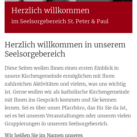
Herzlich willkommen
Herzlich willkommen
Herzlich willkommen
Herzlich willkommen
Herzlich willkommen
im Seelsorgebereich St. Peter & Paul
im Seelsorgebereich St. Peter & Paul
im Seelsorgebereich St. Peter & Paul
im Seelsorgebereich St. Peter & Paul
im Seelsorgebereich St. Peter & Paul
Herzlich willkommen in unserem
Seelsorgebereich
Diese Seiten wollen Ihnen einen ersten Einblick in
unsere Kirchengemeinde ermöglichen mit Ihren
zahlreichen Aktivitäten und vielem, was uns wichtig
ist. Gerne wollen wir als katholische Kirchengemeinde
mit Ihnen ins Gespräch kommen und Sie kennen
lernen. Sei es über unser Pfarrbüro, das für Sie da ist,
sei es bei unseren Veranstaltungen oder unseren vielen
Gruppierungen in unserem Seelsorgebereich.
Wir heißen Sie im Namen unseres