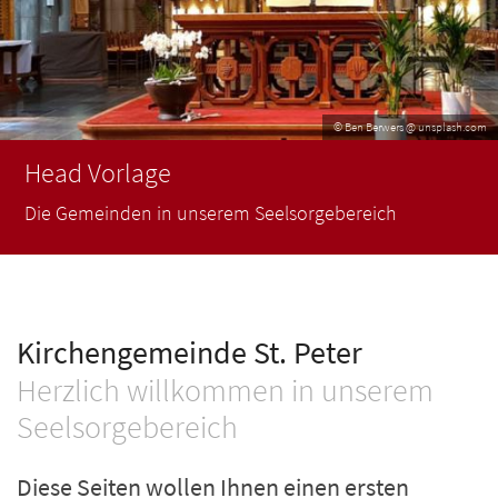
rwers @ unsplash.com
© Ben Be
Head Vorlage
ch
Dabei sein, Mitreden & Mitgestalten
Kirchengemeinde St. Peter
Herzlich willkommen in unserem
Seelsorgebereich
Diese Seiten wollen Ihnen einen ersten