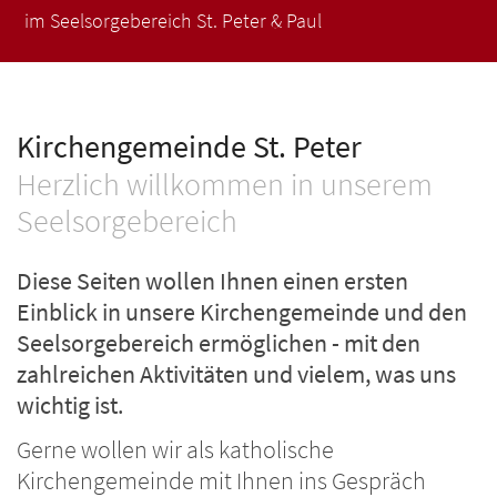
im Seelsorgebereich St. Peter & Paul
im Seelsorgebereich St. Peter & Paul
im Seelsorgebereich St. Peter & Paul
im Seelsorgebereich St. Peter & Paul
im Seelsorgebereich St. Peter & Paul
Kirchengemeinde St. Peter
Herzlich willkommen in unserem
Seelsorgebereich
Diese Seiten wollen Ihnen einen ersten
Einblick in unsere Kirchengemeinde und den
Seelsorgebereich ermöglichen - mit den
zahlreichen Aktivitäten und vielem, was uns
wichtig ist.
Gerne wollen wir als katholische
Kirchengemeinde mit Ihnen ins Gespräch