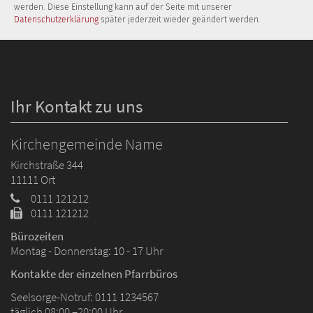
werden. Diese Einstellung kann auf der Seite mit unserer
Datenschutzerklärung
später jederzeit wieder geändert werden.
Ihr Kontakt zu uns
Kirchengemeinde Name
Kirchstraße 344
11111
Ort
0111 121212
0111 121212
Bürozeiten
Montag - Donnerstag: 10 - 17 Uhr
Kontakte der einzelnen Pfarrbüros
Seelsorge-Notruf: 0111 1234567
täglich 08:00 –20:00 Uhr